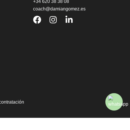
+34 620 38 38 08
coach@damiangomez.es
contratación