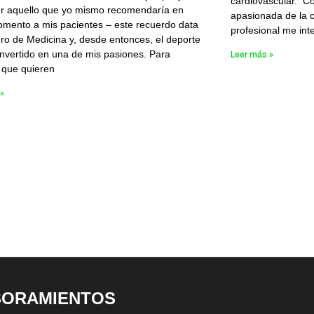
cardiovascular. C
r aquello que yo mismo recomendaría en
apasionada de la ca
mento a mis pacientes – este recuerdo data
profesional me in
ro de Medicina y, desde entonces, el deporte
nvertido en una de mis pasiones. Para
Leer más »
 que quieren
 »
SORAMIENTOS
MAS INFO