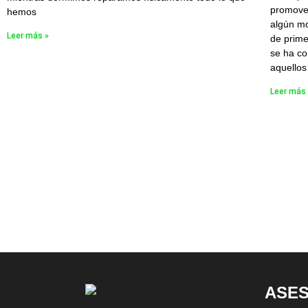
promove
hemos
algún mo
Leer más »
de prime
se ha co
aquellos
Leer más
ASE