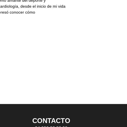
omo amante del deporte y
rdiología, desde el inicio de mi vida
teresó conocer cómo
CONTACTO